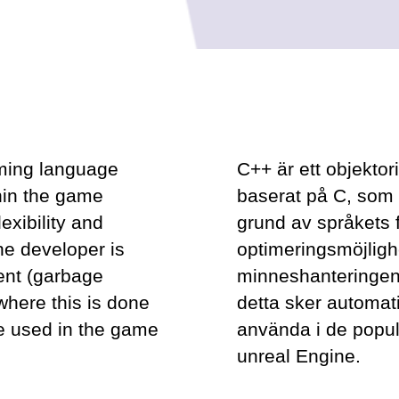
mming language
C++ är ett objekto
hin the game
baserat på C, som 
exibility and
grund av språkets fl
the developer is
optimeringsmöjligh
nt (garbage
minneshanteringen 
where this is done
detta sker automati
e used in the game
använda i de popu
unreal Engine.