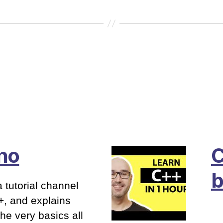
no
C
b
 tutorial channel
+, and explains
he very basics all