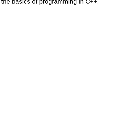
the basics of programming in C++.
Uppdaterad Oktober 2022