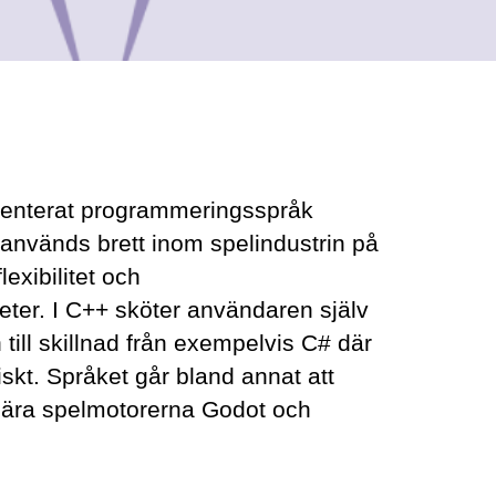
rienterat programmeringsspråk
används brett inom spelindustrin på
exibilitet och
eter. I C++ sköter användaren själv
till skillnad från exempelvis C# där
skt. Språket går bland annat att
lära spelmotorerna Godot och