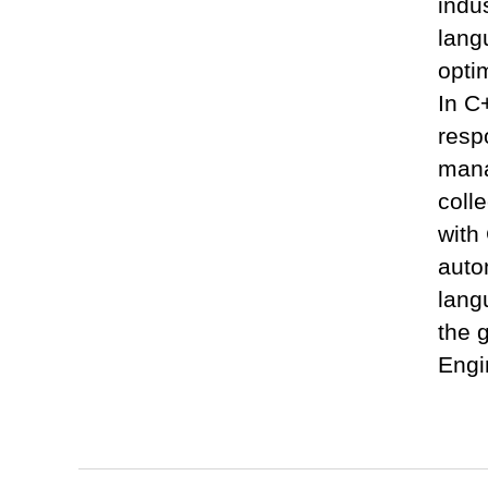
indu
lang
optim
In C
resp
man
coll
with
auto
lang
the 
Engi