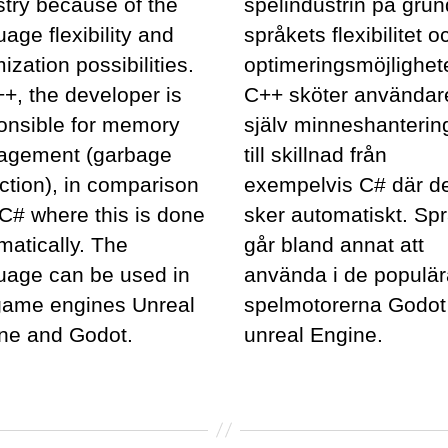
stry because of the
spelindustrin på grun
uage flexibility and
språkets flexibilitet o
ization possibilities.
optimeringsmöjlighete
++, the developer is
C++ sköter användar
onsible for memory
själv minneshanterin
agement (garbage
till skillnad från
ection), in comparison
exempelvis C# där de
 C# where this is done
sker automatiskt. Sp
matically. The
går bland annat att
uage can be used in
använda i de populä
game engines Unreal
spelmotorerna Godot
ne and Godot.
unreal Engine.