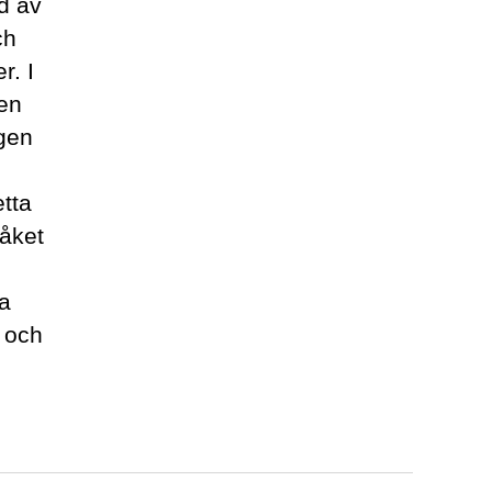
d av
ch
r. I
en
gen
tta
råket
ra
 och