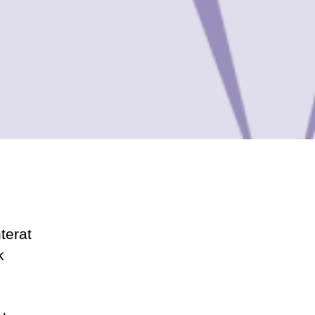
terat
k